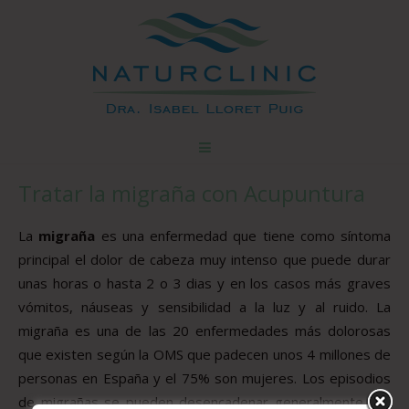
Tratar la migraña con Acupuntura
La
migraña
es una enfermedad que tiene como síntoma
principal el dolor de cabeza muy intenso que puede durar
unas horas o hasta 2 o 3 dias y en los casos más graves
vómitos, náuseas y sensibilidad a la luz y al ruido. La
migraña es una de las 20 enfermedades más dolorosas
que existen según la OMS que padecen unos 4 millones de
personas en España y el 75% son mujeres. Los episodios
de migrañas se pueden desencadenar generalmente por